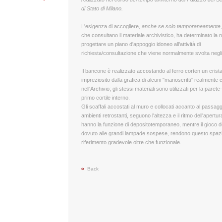
di Stato di Milano.
L'esigenza di accogliere,
anche se solo temporaneamente
che consultano il materiale archivistico, ha determinato la 
progettare un piano d'appoggio idoneo all'attività di
richiesta/consultazione che viene normalmente svolta negli 
Il bancone è realizzato accostando al ferro corten un crista
impreziosito dalla grafica di alcuni "manoscritti" realmente 
nell'Archivio; gli stessi materiali sono utilizzati per la parete-f
primo cortile interno.
Gli scaffali accostati al muro e collocati accanto al passagg
ambienti retrostanti, seguono l'altezza e il ritmo dell'apertu
hanno la funzione di depositotemporaneo, mentre il gioco del
dovuto alle grandi lampade sospese, rendono questo spazi
riferimento gradevole oltre che funzionale.
Back