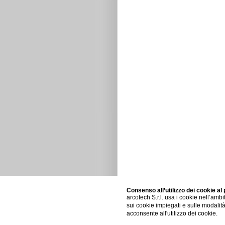
Consenso all’utilizzo dei cookie al 
arcotech S.r.l. usa i cookie nell’am
sui cookie impiegati e sulle modalità
© 2010 arcotech srl - tutti i dir
acconsente all'utilizzo dei cookie.