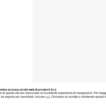
primo accesso al sito web di arcotech S.r.l.
bito di questo sito per assicurarle un’eccellente esperienza di navigazione. Per magg
 da seguire per cancellarli, cliccare
qui
. Cliccando su accetta o chiudendo questo b
news
progetti
società
contatti
cookie
|
|
|
|
itti riservati