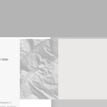
i Stato
viluppato e
enato, Archivio