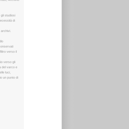
, gli studiosi
necessità di
archivi.
llo
conservati
iltro verso il
io verso gli
ra del varco e
le luci,
o un punto di